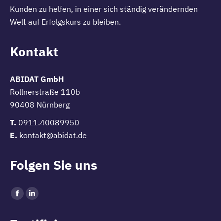
Kunden zu helfen, in einer sich ständig verändernden
Welt auf Erfolgskurs zu bleiben.
Kontakt
ABIDAT GmbH
Rollnerstraße 110b
90408 Nürnberg
T.
0911.40089950
E.
kontakt@abidat.de
Folgen Sie uns
Find us on:
Facebook
Linkedin
page
page