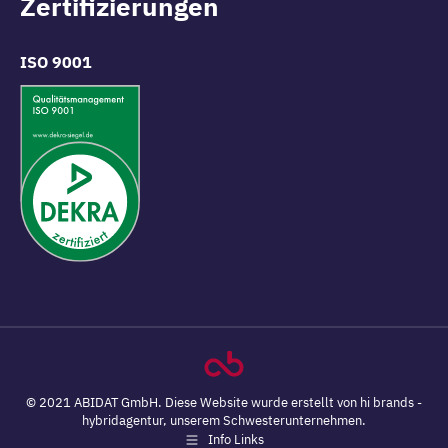
Zertifizierungen
opens
opens
in
in
new
new
ISO 9001
window
window
© 2021 ABIDAT GmbH. Diese Website wurde erstellt von
hi brands -
hybridagentur
, unserem Schwesterunternehmen.
Info Links