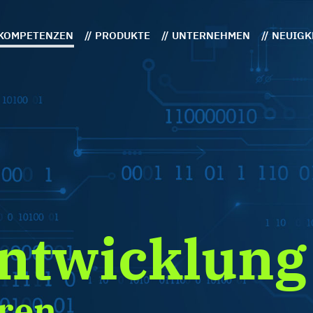
 KOMPETENZEN
// PRODUKTE
// UNTERNEHMEN
// NEUIG
nt­wicklung
oren