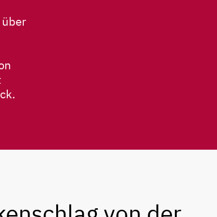
 über
von
t
ck.
kenschlag von der