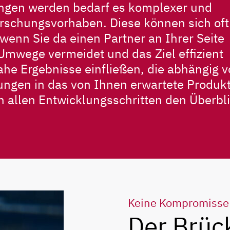
ungen werden bedarf es komplexer und
rschungsvorhaben. Diese können sich oft
wenn Sie da einen Partner an Ihrer Seite
Umwege vermeidet und das Ziel effizient
ahe Ergebnisse einfließen, die abhängig 
gen in das von Ihnen erwartete Produk
n allen Entwicklungsschritten den Überbli
Keine Kompromisse
Der Brüc