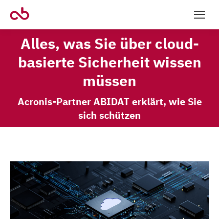
Alles, was Sie über cloud-
basierte Sicherheit wissen
müssen
Acronis-Partner ABIDAT erklärt, wie Sie
sich schützen